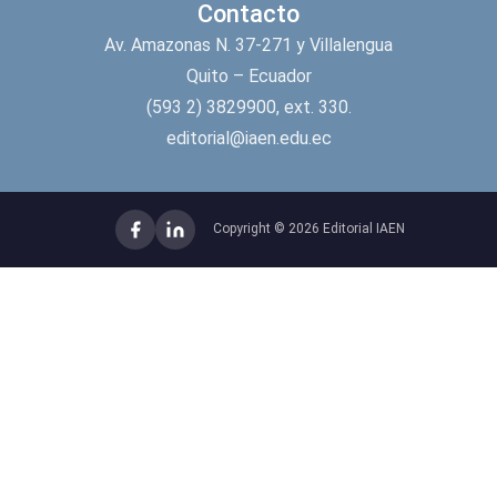
Contacto
Av. Amazonas N. 37-271 y Villalengua
Quito – Ecuador
(593 2) 3829900, ext. 330.
editorial@iaen.edu.ec
Copyright © 2026 Editorial IAEN