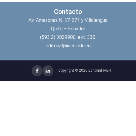
Contacto
Av. Amazonas N. 37-271 y Villalengua
Quito – Ecuador
(593 2) 3829900, ext. 330.
editorial@iaen.edu.ec
Copyright © 2026 Editorial IAEN