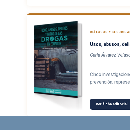
DIÁLOGOS Y SEGURIDAD
Usos, abusos, del
Carla Álvarez Velasc
Cinco investigacion
prevención, represe
Ver ficha editorial