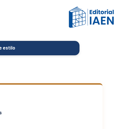
 estilo
s